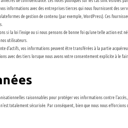
aramètres de confidentialité. Les notes publiques sur les cas sont visibles pa
os informations avec des entreprises tierces qui nous fournissent des servi
plateformes de gestion de contenu (par exemple, WordPress). Ces fournisseur
s.
s si la loi l’exige ou si nous pensons de bonne foi qu’une telle action est 
nos utilisateurs.
ente d’actifs, vos informations peuvent être transférées à la partie acquéreu
ns avec des tiers lorsque nous avons votre consentement explicite à le fair
onnées
sationnelles raisonnables pour protéger vos informations contre l’accès, l
n’est totalement sécurisée. Par conséquent, bien que nous nous efforcions